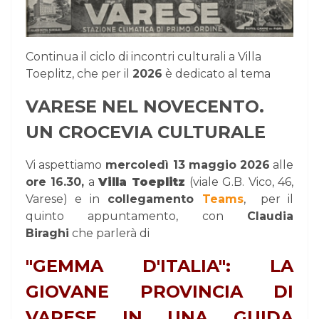
Continua il ciclo di incontri culturali a Villa
Toeplitz, che per il
2026
è dedicato al tema
VARESE NEL NOVECENTO.
UN CROCEVIA CULTURALE
Vi aspettiamo
mercoledì 13 maggio 2026
alle
ore 16.30,
a
Villa Toeplitz
(viale G.B. Vico, 46,
Varese) e in
collegamento
Teams
,
per il
quinto appuntamento, con
Claudia
Biraghi
che parlerà di
"GEMMA D'ITALIA": LA
GIOVANE PROVINCIA DI
VARESE IN UNA GUIDA