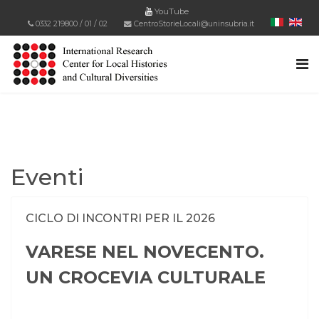
YouTube
0332 219800
/
01
/
02
CentroStorieLocali@uninsubria.it
Eventi
CICLO DI INCONTRI PER IL 2026
VARESE NEL NOVECENTO.
UN CROCEVIA CULTURALE