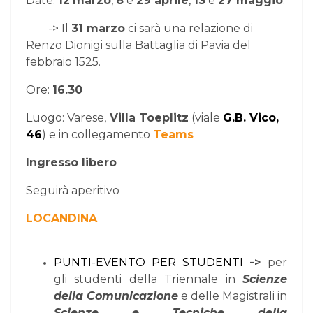
Date:
12
marzo
,
8
e
29 aprile
,
13
e
27 maggio
.
-> Il
31 marzo
ci sarà una relazione di
Renzo Dionigi sulla Battaglia di Pavia del
febbraio 1525.
Ore:
16.30
Luogo: Varese,
Villa Toeplitz
(viale
G.B. Vico,
46
) e in collegamento
Teams
Ingresso libero
Seguirà aperitivo
LOCANDINA
PUNTI-EVENTO PER STUDENTI
->
per
gli studenti della Triennale in
Scienze
della Comunicazione
e delle Magistrali in
Scienze e Tecniche della