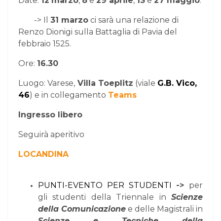
Date:
12
marzo
,
8
e
29 aprile
,
13
e
27 maggio
.
-> Il
31 marzo
ci sarà una relazione di
Renzo Dionigi sulla Battaglia di Pavia del
febbraio 1525.
Ore:
16.30
Luogo: Varese,
Villa Toeplitz
(viale
G.B. Vico,
46
) e in collegamento
Teams
Ingresso libero
Seguirà aperitivo
LOCANDINA
PUNTI-EVENTO PER STUDENTI
->
per
gli studenti della Triennale in
Scienze
della Comunicazione
e delle Magistrali in
Scienze e Tecniche della