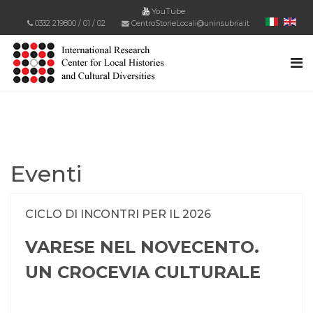
YouTube
0332 219800
/
01
/
02
CentroStorieLocali@uninsubria.it
Eventi
CICLO DI INCONTRI PER IL 2026
VARESE NEL NOVECENTO.
UN CROCEVIA CULTURALE