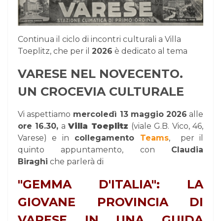
Continua il ciclo di incontri culturali a Villa
Toeplitz, che per il
2026
è dedicato al tema
VARESE NEL NOVECENTO.
UN CROCEVIA CULTURALE
Vi aspettiamo
mercoledì 13 maggio 2026
alle
ore 16.30,
a
Villa Toeplitz
(viale G.B. Vico, 46,
Varese) e in
collegamento
Teams
,
per il
quinto appuntamento, con
Claudia
Biraghi
che parlerà di
"GEMMA D'ITALIA": LA
GIOVANE PROVINCIA DI
VARESE IN UNA GUIDA