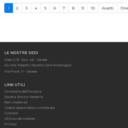
1
2
3
4
5
6
7
8
9
10
Avanti
Fin
LE NOSTRE SEDI
Viale G.B. Vico, 46 - Varese
c/o Villa Toeplitz (località Sant'Ambrogio)
Via Piave, 11 - Varese
LINK UTILI
Università dell'Insubria
Società Storica Varesina
Reti medievali
Codice diplomatico Lombardia
Contatti
Utilizzo dei cookies
Privacy