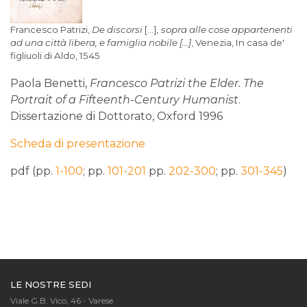
Francesco
Patrizi
,
De discorsi
[...]
, sopra alle cose appartenenti
ad una città libera, e famiglia nobile
[...]
, Venezia, In casa de'
figliuoli di Aldo, 1545
Paola Benetti,
Francesco Patrizi the Elder. The
Portrait of a Fifteenth-Century Humanist
.
Dissertazione di Dottorato, Oxford 1996
Scheda di presentazione
pdf (pp.
1-100
; pp.
101-201
pp.
202-300
; pp.
301-345
)
LE NOSTRE SEDI
Viale G.B. Vico, 46 - Varese