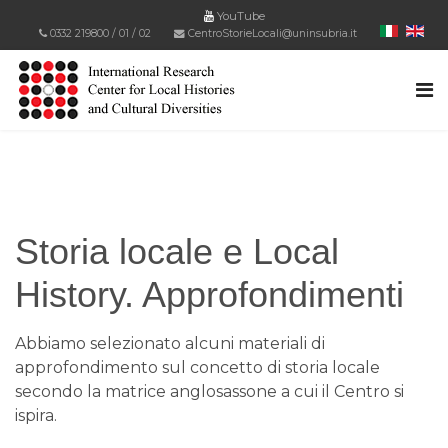
YouTube
0332 219800
/
01
/
02
CentroStorieLocali@uninsubria.it
Storia locale e Local
History. Approfondimenti
Abbiamo selezionato alcuni materiali di
approfondimento sul concetto di storia locale
secondo la matrice anglosassone a cui il Centro si
ispira.