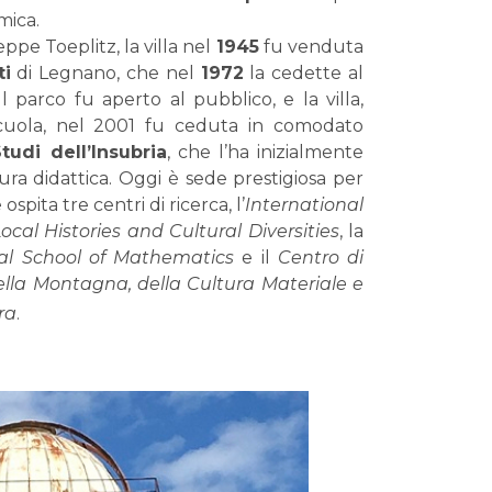
mica.
ppe Toeplitz, la villa nel
1945
fu venduta
i
di Legnano, che nel
1972
la cedette al
 Il parco fu aperto al pubblico, e la villa,
cuola, nel 2001 fu ceduta in comodato
tudi dell’Insubria
, che l’ha inizialmente
ura didattica. Oggi è sede prestigiosa per
spita tre centri di ricerca, l’
International
cal Histories and Cultural Diversities
, la
al School of Mathematics
e il
Centro di
della Montagna, della Cultura Materiale e
ra
.