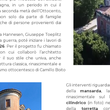
agna, in un periodo in cui il
lla seconda metà dell’Ottocento,
on solo da parte di famiglie
che di persone provenienti dai
ia Hannesen, Giuseppe Toeplitz
 guerra, poté iniziare i lavori di
26
. Per il progetto fu chiamato
n cui collaborò l’architetto
r il suo stile che univa, anche
ttura classica, rinascimentale e
tismo ottocentesco di Camillo Boito
Gli interventi riguard
della
mansarda
, l
rinascimentale sul 
cilindrico
(in foto) n
della
torretta
con 