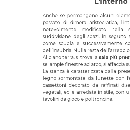
L'interno
Anche se permangono alcuni elemen
passato di dimora aristocratica, l’in
notevolmente modificato nella 
suddivisione degli spazi, in seguito
come scuola e successivamente com
dell’Insubria.
Nulla resta dell’arredo or
Al piano terra, si trova la
sala
più
pres
sei ampie finestre ad arco, si affaccia 
La stanza è caratterizzata dalla pres
legno sormontate da lunette con ferr
cassettoni decorato da raffinati dis
vegetali, ed è arredata in stile, con un
tavolini da gioco e poltroncine.