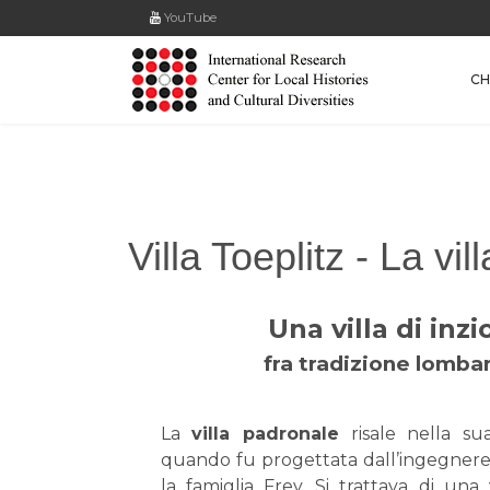
YouTube
CH
Villa Toeplitz - La vill
Una villa di inz
fra tradizione lomba
La
villa padronale
risale nella su
quando fu progettata dall’ingegner
la famiglia Frey. Si trattava di una 