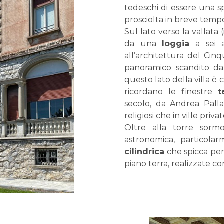
tedeschi di essere una spi
prosciolta in breve temp
Sul lato verso la vallata
da una
loggia
a sei a
all’architettura del Cin
panoramico scandito da 
questo lato della villa è 
ricordano le finestre
t
secolo, da Andrea Pallad
religiosi che in ville privat
Oltre alla torre sormo
astronomica, particola
cilindrica
che spicca per
piano terra, realizzate c