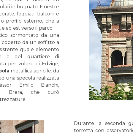
lari in bugnato. Finestre
rate, loggiati, balconi e
o profilo esterno, che a
 e ad est verso il parco.
rtico sormontato da una
e coperto da un soffitto a
 esistente quale elemento
ne e del quartiere di
ata per volere di Edvige,
pola
metallica apribile: da
 ad una specola realizzata
sor Emilio Bianchi,
o di Brera, che curò
ttrezzature.
Durante la seconda gu
torretta con osservator