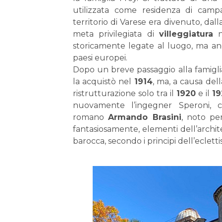
utilizzata come residenza di camp
territorio di Varese era divenuto, da
meta privilegiata di
villeggiatura
n
storicamente legate al luogo, ma an
paesi europei.
Dopo un breve passaggio alla famigl
la acquistò nel
1914
, ma, a causa della
ristrutturazione solo tra il
1920
e il
19
nuovamente l’ingegner Speroni, co
romano
Armando Brasini
, noto pe
fantasiosamente, elementi dell’archite
barocca, secondo i principi dell’eclet