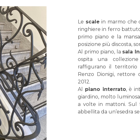
Le
scale
in marmo che co
ringhiere in ferro battuto
primo piano e la mansa
posizione più discosta, so
Al primo piano, la
sala I
ospita una collezio
raffigurano il territori
Renzo Dionigi, rettore 
2012.
Al
piano interrato
, è i
giardino, molto luminosa
a volte in mattoni. Sul 
abbellita da un’esedra s