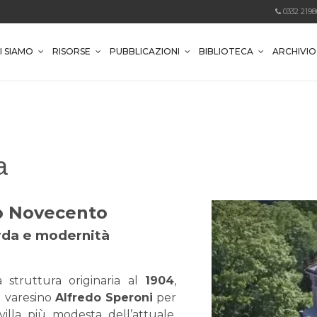
0332 219
I SIAMO
RISORSE
PUBBLICAZIONI
BIBLIOTECA
ARCHIVI
a
io Novecento
rda e modernità
a struttura originaria al
1904
,
e varesino
Alfredo Speroni
per
villa più modesta dell’attuale,