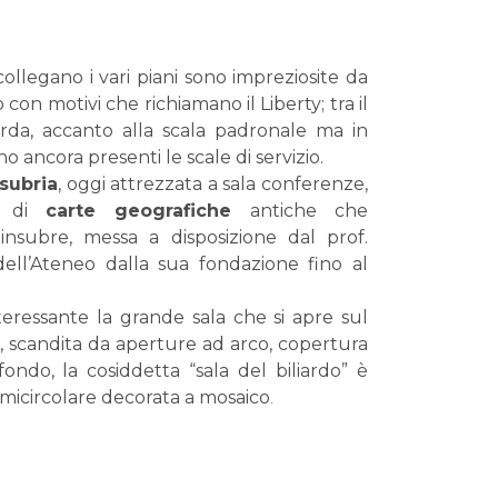
llegano i vari piani sono impreziosite da
 con motivi che richiamano il Liberty; tra il
rda, accanto alla scala padronale ma in
no ancora presenti le scale di servizio.
nsubria
, oggi attrezzata a sala conferenze,
ne di
carte geografiche
antiche che
o insubre, messa a disposizione dal prof.
dell’Ateneo dalla sua fondazione fino al
nteressante la grande sala che si apre sul
, scandita da aperture ad arco, copertura
fondo, la cosiddetta “sala del biliardo” è
emicircolare decorata a mosaico
.