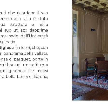
ti che ricordano il suo
terno della villa è stato
sua struttura e nella
 al suo utilizzo dapprima
e sede dell’Università
iginario.
tigiosa
(in foto), che, con
sul panorama della vallata.
enza di parquet, porte in
i battuti, un soffitto a
egni geometrici e motivi
a bella boiserie, librerie,