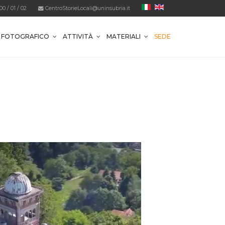
800
/
01
/
02
CentroStorieLocali@uninsubria.it
O FOTOGRAFICO
ATTIVITÀ
MATERIALI
SEDE