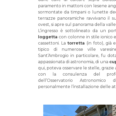
paramento in mattoni con lesene ango
sormontate da timpani o lunette deco
terrazze panoramiche ravvivano il su
ovest, si apre sul panorama della valle,
L’ingresso è sottolineato da un po
loggetta
con colonne in stile ionico 
cassettoni. La
torretta
(in foto), già
tipico di numerose ville varesi
Sant’Ambrogio in particolare, fu dot
appassionata di astronomia, di una
cu
qui, poteva osservare le stelle, grazie
con la consulenza del profes
dell’Osservatorio Astronomic
personalmente l’installazione delle a