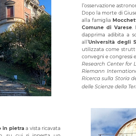
l’osservazione astrono
Dopo la morte di Giuse
alla famiglia
Mocchett
Comune di Varese
.
dapprima adibita a s
all’
Università degli S
utilizzata come strutt
convegni e congressi e o
Research Center for Lo
Riemann Internation
Ricerca sulla Storia 
delle Scienze della Ter
in pietra
a vista ricavata
o, su cui si innesta un