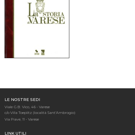
LE NOSTRE SEDI
Viale G.B. Vico, 46 - Varese
c/o Villa Toeplitz (località Sant'Ambrogio)
Via Piave, 11 - Varese
LINK UTILI