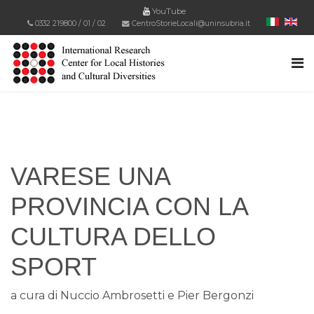
YouTube
0332 219800
/
01
/
02
CentroStorieLocali@uninsubria.it
VARESE UNA
PROVINCIA CON LA
CULTURA DELLO
SPORT
a cura di Nuccio Ambrosetti e Pier Bergonzi