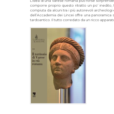
L’idea di una Varese romana può forse sorprende
comporre proprio questo ritratto un po’ inedito, f
compiuta da alcuni tra i più autorevoli archeologi
dell’Accademia dei Lincei offre una panoramica s
tardoantico. Il tutto corredato da un ricco apparato