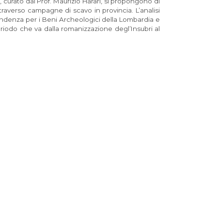
a
, curato dal Prof. Maurizio Harari, si propongono di
ttraverso campagne di scavo in provincia. L’analisi
ntendenza per i Beni Archeologici della Lombardia e
riodo che va dalla romanizzazione degl’Insubri al