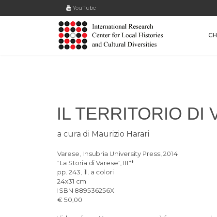
YouTube
CH
IL TERRITORIO DI
a cura di Maurizio Harari
Varese, Insubria University Press, 2014
"La Storia di Varese", III**
pp. 243, ill. a colori
24x31 cm
ISBN
889536256X
€ 50,00