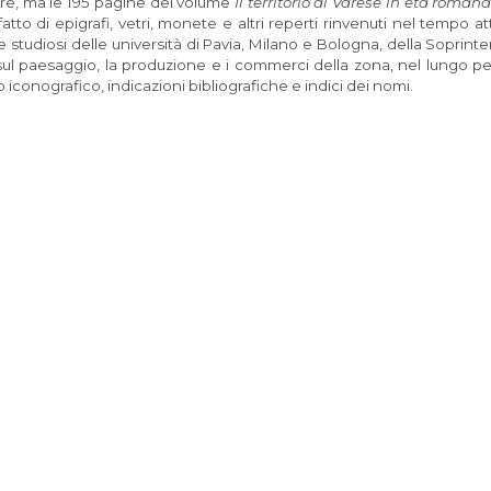
re, ma le 195 pagine del volume
Il territorio di Varese in età roman
atto di epigrafi, vetri, monete e altri reperti rinvenuti nel tempo a
 e studiosi delle università di Pavia, Milano e Bologna, della Sopri
ul paesaggio, la produzione e i commerci della zona, nel lungo pe
 iconografico, indicazioni bibliografiche e indici dei nomi.