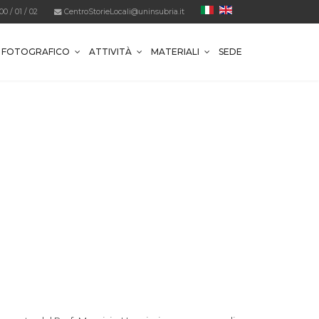
800
/
01
/
02
CentroStorieLocali@uninsubria.it
O FOTOGRAFICO
ATTIVITÀ
MATERIALI
SEDE