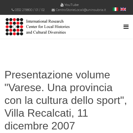
YouTube
0332 219800
/
01
/
02
CentroStorieLocali@uninsubria.it
Presentazione volume
"Varese. Una provincia
con la cultura dello sport",
Villa Recalcati, 11
dicembre 2007