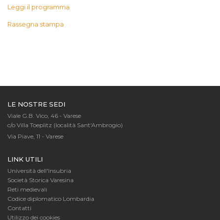
Leggi il programma
Rassegna stampa
LE NOSTRE SEDI
Viale G.B. Vico, 46 - Varese
c/o Villa Toeplitz (località Sant'Ambrogio)
Via Piave, 11 - Varese
LINK UTILI
Università dell'Insubria
Società Storica Varesina
Reti medievali
Codice diplomatico Lombardia
Contatti
Utilizzo dei cookies