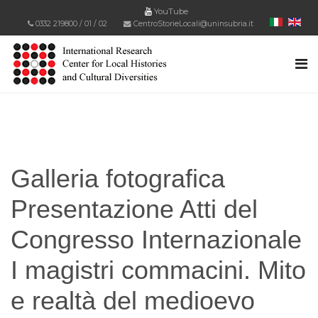
YouTube
0332 219800
/
01
/
02
CentroStorieLocali@uninsubria.it
Galleria fotografica
Presentazione Atti del
Congresso Internazionale
I magistri commacini. Mito
e realtà del medioevo