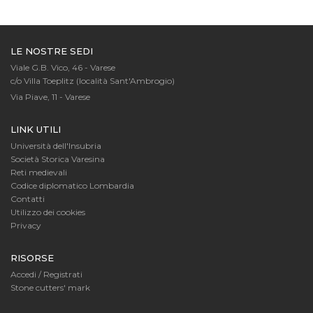
LE NOSTRE SEDI
Viale G.B. Vico, 46 - Varese
c/o Villa Toeplitz (località Sant'Ambrogio)
Via Piave, 11 - Varese
LINK UTILI
Università dell'Insubria
Società Storica Varesina
Reti medievali
Codice diplomatico Lombardia
Contatti
Utilizzo dei cookies
Privacy
RISORSE
Accedi / Registrati
Stone cutters' mark