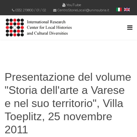
YouTube
0332 219800
/
01
/
02
CentroStorieLocali@uninsubria.it
Presentazione del volume
"Storia dell'arte a Varese
e nel suo territorio", Villa
Toeplitz, 25 novembre
2011