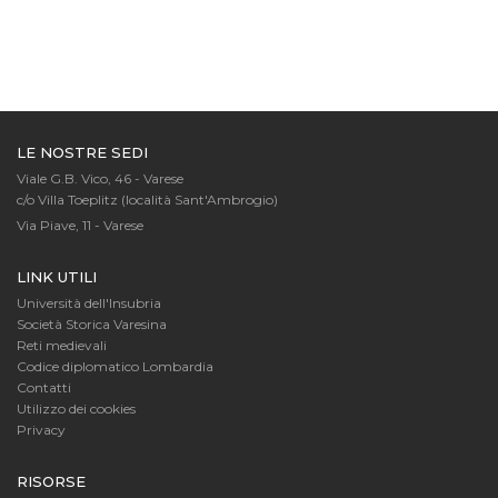
LE NOSTRE SEDI
Viale G.B. Vico, 46 - Varese
c/o Villa Toeplitz (località Sant'Ambrogio)
Via Piave, 11 - Varese
LINK UTILI
Università dell'Insubria
Società Storica Varesina
Reti medievali
Codice diplomatico Lombardia
Contatti
Utilizzo dei cookies
Privacy
RISORSE