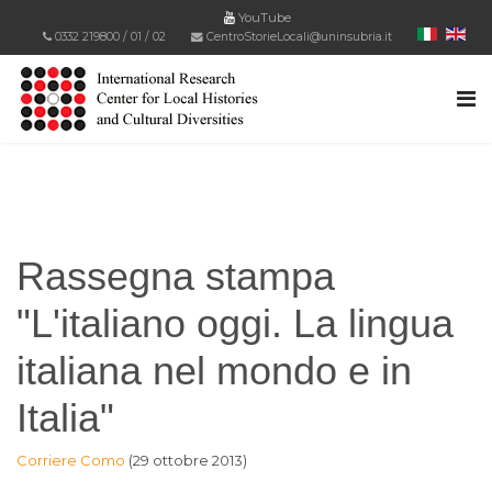
YouTube
0332 219800
/
01
/
02
CentroStorieLocali@uninsubria.it
Rassegna stampa
"L'italiano oggi. La lingua
italiana nel mondo e in
Italia"
Corriere Como
(29 ottobre 2013)